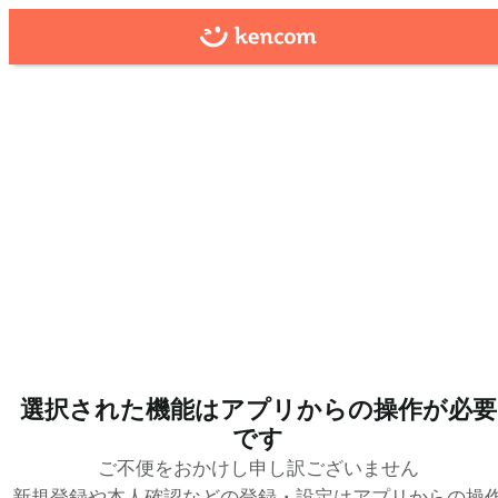
kencom
選択された機能はアプリからの操作が必要
です
ご不便をおかけし申し訳ございません
新規登録や本人確認などの登録・設定はアプリからの操